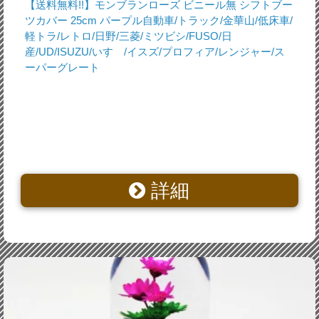
【送料無料!!】モンブランローズ ビニール無 シフトブー
ツカバー 25cm パープル自動車/トラック/金華山/低床車/
軽トラ/レトロ/日野/三菱/ミツビシ/FUSO/日
産/UD/ISUZU/いすゞ/イスズ/プロフィア/レンジャー/ス
ーパーグレート
詳細