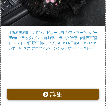
【送料無料!!】マドンナ ビニール有 シフトブーツカバー
25cm ブラック/ピンク自動車/トラック/金華山/低床車/軽
トラ/レトロ/日野/三菱/ミツビシ/FUSO/日産/UD/ISUZU/
いすゞ/イスズ/プロフィア/レンジャー/スーパーグレート
詳細