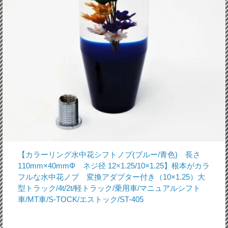
【カラーリング水中花シフトノブ(ブルー/青色) 長さ
110mm×40mmΦ ネジ径 12×1.25/10×1.25】根本がカラ
フルな水中花ノブ 変換アダプター付き（10×1.25）大
型トラック/4t/2t/軽トラック/乗用車/マニュアルシフト
車/MT車/S-TOCK/エストック/ST-405