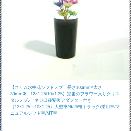
【スリム水中花シフトノブ 長さ100mm×太さ
30mmΦ 12×1.25/10×1.25】定番のフラワー入りクリス
タルノブ♪ ネジ口径変換アダプター付き
（12×1.25⇒10×1.25）大型車/4t/2t/軽トラック/乗用車/マ
ニュアルシフト車/MT車