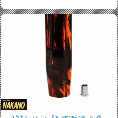
【8角琥珀シフトノブ 長さ150mm×40mm ネジ径