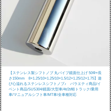
【ステンレス製シフトノブ 丸パイプ鏡面仕上げ 50Φ×長
さ150mm 8×1.25/10×1.25/10×1.5/12×1.25/12×1.75】遊
び心溢れるステンレスシフトノブ♪ バラエティ商品/イ
ベント商品/SUS304/鏡面/大型車/4t/2t/軽トラック/乗用
車/マニュアルシフト車/MT車/全車種対応