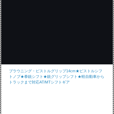
ブラウニング・ピストルグリップ14cm★ピストルシフ
トノブ★拳銃シフト★銃グリップシフト★軽自動車から
トラックまで対応AT/MTシフトギア