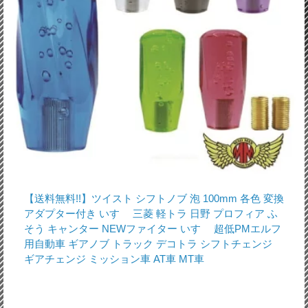
【送料無料!!】ツイスト シフトノブ 泡 100mm 各色 変換
アダプター付き いすゞ 三菱 軽トラ 日野 プロフィア ふ
そう キャンター NEWファイター いすゞ 超低PMエルフ
用自動車 ギアノブ トラック デコトラ シフトチェンジ
ギアチェンジ ミッション車 AT車 MT車