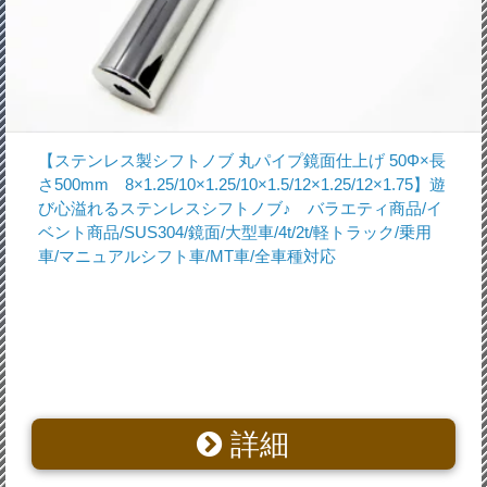
【ステンレス製シフトノブ 丸パイプ鏡面仕上げ 50Φ×長
さ500mm 8×1.25/10×1.25/10×1.5/12×1.25/12×1.75】遊
び心溢れるステンレスシフトノブ♪ バラエティ商品/イ
ベント商品/SUS304/鏡面/大型車/4t/2t/軽トラック/乗用
車/マニュアルシフト車/MT車/全車種対応
詳細